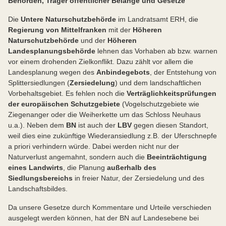
Behörden, Träger öffentlicher Belange und Gesetze
Die
Untere Naturschutzbehörde
im Landratsamt ERH, die
Regierung von Mittelfranken
mit der
Höheren
Naturschutzbehörde
und der
Höheren
Landesplanungsbehörde
lehnen das Vorhaben ab bzw. warnen
vor einem drohenden Zielkonflikt. Dazu zählt vor allem die
Landesplanung wegen des
Anbindegebots
, der Entstehung von
Splittersiedlungen (
Zersiedelung
) und dem landschaftlichen
Vorbehaltsgebiet. Es fehlen noch die
Verträglichkeitsprüfungen
der europäischen Schutzgebiete
(Vogelschutzgebiete wie
Ziegenanger oder die Weiherkette um das Schloss Neuhaus
u.a.). Neben dem
BN
ist auch der
LBV
gegen diesen Standort,
weil dies eine zukünftige Wiederansiedlung z.B. der Uferschnepfe
a priori verhindern würde. Dabei werden nicht nur der
Naturverlust angemahnt, sondern auch die
Beeinträchtigung
eines Landwirts
, die Planung
außerhalb des
Siedlungsbereichs
in freier Natur, der Zersiedelung und des
Landschaftsbildes.
Da unsere Gesetze durch Kommentare und Urteile verschieden
ausgelegt werden können, hat der BN auf Landesebene bei