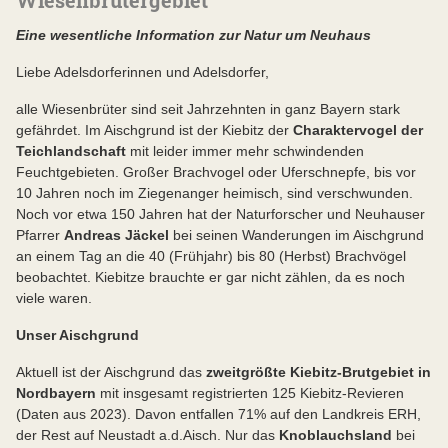
Eine wesentliche Information zur Natur um Neuhaus
Liebe Adelsdorferinnen und Adelsdorfer,
alle Wiesenbrüter sind seit Jahrzehnten in ganz Bayern stark
gefährdet. Im Aischgrund ist der Kiebitz der
Charaktervogel der
Teichlandschaft
mit leider immer mehr schwindenden
Feuchtgebieten. Großer Brachvogel oder Uferschnepfe, bis vor
10 Jahren noch im Ziegenanger heimisch, sind verschwunden.
Noch vor etwa 150 Jahren hat der Naturforscher und Neuhauser
Pfarrer
Andreas Jäckel
bei seinen Wanderungen im Aischgrund
an einem Tag an die 40 (Frühjahr) bis 80 (Herbst) Brachvögel
beobachtet. Kiebitze brauchte er gar nicht zählen, da es noch
viele waren.
Unser Aischgrund
Aktuell ist der Aischgrund das
zweitgrößte Kiebitz-Brutgebiet in
Nordbayern
mit insgesamt registrierten 125 Kiebitz-Revieren
(Daten aus 2023). Davon entfallen 71% auf den Landkreis ERH,
der Rest auf Neustadt a.d.Aisch. Nur das
Knoblauchsland
bei