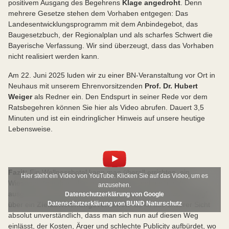
positivem Ausgang des Begehrens
Klage angedroht
. Denn
mehrere Gesetze stehen dem Vorhaben entgegen: Das
Landesentwicklungsprogramm mit dem Anbindegebot, das
Baugesetzbuch, der Regionalplan und als scharfes Schwert die
Bayerische Verfassung. Wir sind überzeugt, dass das Vorhaben
nicht realisiert werden kann.
Am 22. Juni 2025 luden wir zu einer BN-Veranstaltung vor Ort in
Neuhaus mit unserem Ehrenvorsitzenden
Prof. Dr. Hubert
Weiger
als Redner ein. Den Endspurt in seiner Rede vor dem
Ratsbegehren können Sie hier als Video abrufen. Dauert 3,5
Minuten und ist ein eindringlicher Hinweis auf unsere heutige
Lebensweise.
Fazit:
Ein Wellnesshotel kann man überall errichten, ein
Hier steht ein Video von YouTube. Klicken Sie auf das Video, um es
Wiesenbrütergebiet aber nicht verlegen und auch nicht
anzusehen.
ausgleichen. Nun versucht man nochmal einen “Letzten Weg”
Datenschutzerklärung von Google
Datenschutzerklärung von BUND Naturschutz
über ein
Zielabweichungsverfahren
. Es ist aus unserer Sicht
absolut unverständlich, dass man sich nun auf diesen Weg
einlässt, der Kosten, Ärger und schlechte Publicity aufbürdet, wo