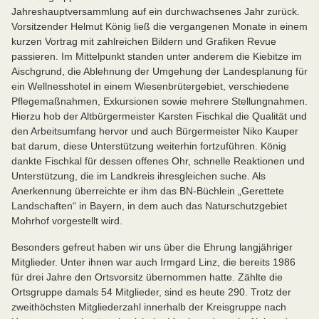
Jahreshauptversammlung auf ein durchwachsenes Jahr zurück.
Vorsitzender Helmut König ließ die vergangenen Monate in einem
kurzen Vortrag mit zahlreichen Bildern und Grafiken Revue
passieren. Im Mittelpunkt standen unter anderem die Kiebitze im
Aischgrund, die Ablehnung der Umgehung der Landesplanung für
ein Wellnesshotel in einem Wiesenbrütergebiet, verschiedene
Pflegemaßnahmen, Exkursionen sowie mehrere Stellungnahmen.
Hierzu hob der Altbürgermeister Karsten Fischkal die Qualität und
den Arbeitsumfang hervor und auch Bürgermeister Niko Kauper
bat darum, diese Unterstützung weiterhin fortzuführen. König
dankte Fischkal für dessen offenes Ohr, schnelle Reaktionen und
Unterstützung, die im Landkreis ihresgleichen suche. Als
Anerkennung überreichte er ihm das BN-Büchlein „Gerettete
Landschaften“ in Bayern, in dem auch das Naturschutzgebiet
Mohrhof vorgestellt wird.
Besonders gefreut haben wir uns über die Ehrung langjähriger
Mitglieder. Unter ihnen war auch Irmgard Linz, die bereits 1986
für drei Jahre den Ortsvorsitz übernommen hatte. Zählte die
Ortsgruppe damals 54 Mitglieder, sind es heute 290. Trotz der
zweithöchsten Mitgliederzahl innerhalb der Kreisgruppe nach