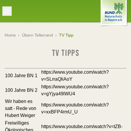
Home
›
Übern Tellerrand
›
TV Tipp
TV TIPPS
https://www.youtube.com/watch?
100 Jahre BN 1
v=SLrraQliAoY
https://www.youtube.com/watch?
100 Jahre BN 2
v=gYjya49lWU4
Wir haben es
https://www.youtube.com/watch?
satt - Rede von
v=xxBFP4rmU_U
Hubert Weiger
Freiwilliges
https://www.youtube.com/watch?v=tZB-
Ökologisches