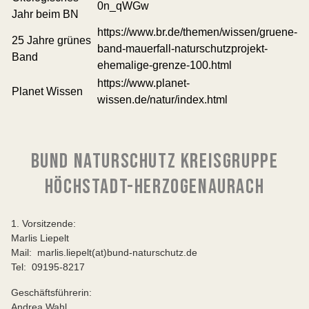
0n_qWGw
Jahr beim BN
https://www.br.de/themen/wissen/gruene-
25 Jahre grünes
band-mauerfall-naturschutzprojekt-
Band
ehemalige-grenze-100.html
https://www.planet-
Planet Wissen
wissen.de/natur/index.html
BUND NATURSCHUTZ KREISGRUPPE
HÖCHSTADT-HERZOGENAURACH
1. Vorsitzende:
Marlis Liepelt
Mail: marlis.liepelt(at)bund-naturschutz.de
Tel: 09195-8217
Geschäftsführerin:
Andrea Wahl